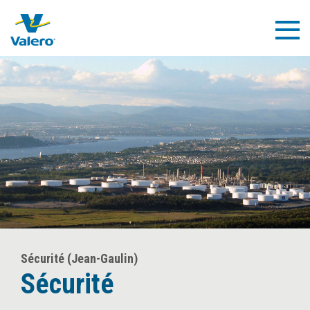
Skip
to
Togg
main
Navig
content
Sécurité (Jean-Gaulin)
Sécurité